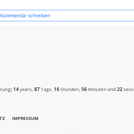
heriger Beitrag: Musik - besuchte Konzerte
Nächster Beitrag: Lofgren, Nils - Girl In Motion
Zurück
Weiter
Kommentar schreiben
erung)
14
years,
87
Tage,
16
Stunden,
56
Minuten and
22
secon
TZ
IMPRESSUM