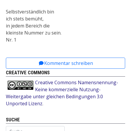
Selbstverständlich bin
ich stets bemüht,
in jedem Bereich die
kleinste Nummer zu sein.
Nr. 1
Vorheriger Beitrag: Schneider, Stefan: Dichtungen
Nächster Beitrag: Schneider, Stef
Zurück
Weiter
Kommentar schreiben
CREATIVE COMMONS
Creative Commons Namensnennung-
Keine kommerzielle Nutzung-
Weitergabe unter gleichen Bedingungen 3.0
Unported Lizenz
.
SUCHE
Suchen