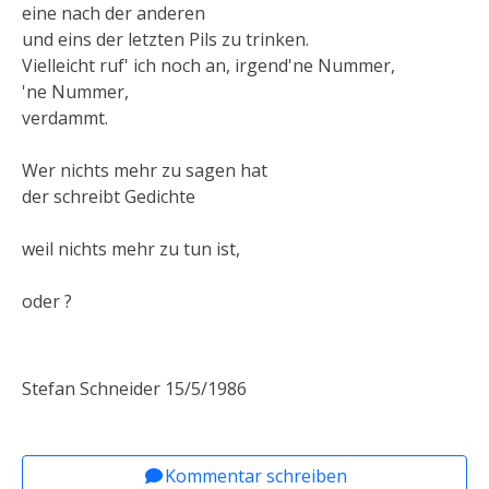
eine nach der anderen
und eins der letzten Pils zu trinken.
Vielleicht ruf' ich noch an, irgend'ne Nummer,
'ne Nummer,
verdammt.
Wer nichts mehr zu sagen hat
der schreibt Gedichte
weil nichts mehr zu tun ist,
oder ?
Stefan Schneider 15/5/1986
Vorheriger Beitrag: Schneider, Stefan: Dichtunge
Nächster Beitrag: Schneider, Ste
Zurück
Weiter
Kommentar schreiben