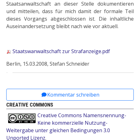
Staatsanwaltschaft an dieser Stelle dokumentieren
und mitteilen, dass für mich damit der formale Teil
dieses Vorgangs abgeschlossen ist. Die inhaltliche
Auseinandersetzung bleibt nach wie vor aktuell.
Staatswanwaltschaft zur Strafanzeige.pdf
Berlin, 15.03.2008, Stefan Schneider
Vorheriger Beitrag: mbr-Handreichung "Kampf um 
Nächster Beitrag: Anbau Platzhau
Zurück
Weiter
Kommentar schreiben
CREATIVE COMMONS
Creative Commons Namensnennung-
Keine kommerzielle Nutzung-
Weitergabe unter gleichen Bedingungen 3.0
Unported Lizenz
.