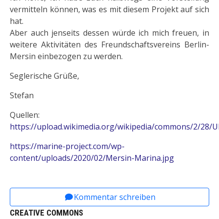
vermitteln können, was es mit diesem Projekt auf sich
hat.
Aber auch jenseits dessen würde ich mich freuen, in
weitere Aktivitäten des Freundschaftsvereins Berlin-
Mersin einbezogen zu werden.
Seglerische Grüße,
Stefan
Quellen:
https://upload.wikimedia.org/wikipedia/commons/2/28/Ul
https://marine-project.com/wp-
content/uploads/2020/02/Mersin-Marina.jpg
Vorheriger Beitrag: Schneider, Stefan: Niedertra
Nächster Beitrag: Schneider, Stef
Zurück
Weiter
Kommentar schreiben
CREATIVE COMMONS