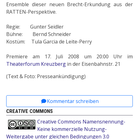
Ensemble dieser neuen Brecht-Erkundung aus der
RATTEN-Perspektive.
Regie: Gunter Seidler
Bühne: Bernd Schneider
Kostüm: Tula Garcia de Leite-Perry
Premiere am 17. Juli 2008 um 20:00 Uhr im
Theaterforum Kreuzberg
in der Eisenbahnstr. 21
(Text & Foto: Presseankündigung)
Vorheriger Beitrag: Frohe Weihnachten 2008 und 
Nächster Beitrag: Jutta H.: Verh
Zurück
Weiter
Kommentar schreiben
CREATIVE COMMONS
Creative Commons Namensnennung-
Keine kommerzielle Nutzung-
Weitergabe unter gleichen Bedingungen 3.0