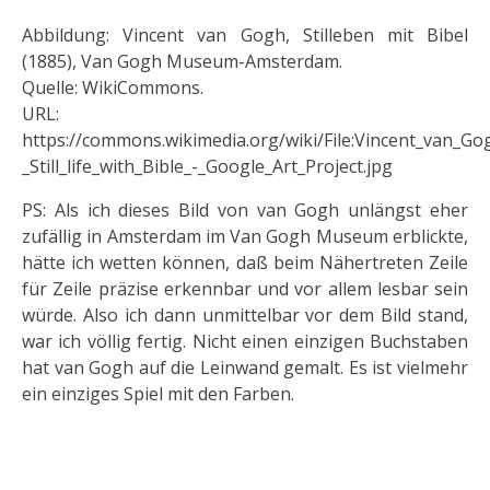
Abbildung: Vincent van Gogh, Stilleben mit Bibel
(1885), Van Gogh Museum-Amsterdam.
Quelle: WikiCommons.
URL:
https://commons.wikimedia.org/wiki/File:Vincent_van_Go
_Still_life_with_Bible_-_Google_Art_Project.jpg
PS: Als ich dieses Bild von van Gogh unlängst eher
zufällig in Amsterdam im Van Gogh Museum erblickte,
hätte ich wetten können, daß beim Nähertreten Zeile
für Zeile präzise erkennbar und vor allem lesbar sein
würde. Also ich dann unmittelbar vor dem Bild stand,
war ich völlig fertig. Nicht einen einzigen Buchstaben
hat van Gogh auf die Leinwand gemalt. Es ist vielmehr
ein einziges Spiel mit den Farben.
Vorheriger Beitrag: Irrsinn - Grüne fordern Mas
Nächster Beitrag: Telefon am Ku
Zurück
Weiter