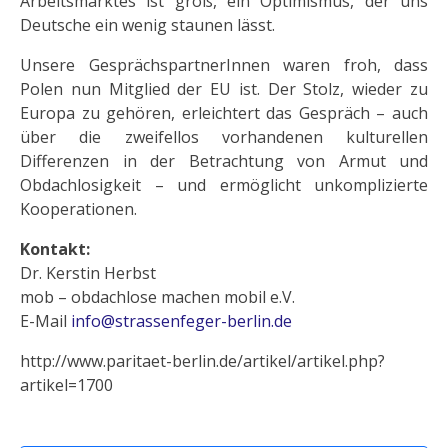
Arbeitsmarktes ist groß, ein Optimismus, der uns
Deutsche ein wenig staunen lässt.
Unsere GesprächspartnerInnen waren froh, dass
Polen nun Mitglied der EU ist. Der Stolz, wieder zu
Europa zu gehören, erleichtert das Gespräch – auch
über die zweifellos vorhandenen kulturellen
Differenzen in der Betrachtung von Armut und
Obdachlosigkeit – und ermöglicht unkomplizierte
Kooperationen.
Kontakt:
Dr. Kerstin Herbst
mob – obdachlose machen mobil e.V.
E-Mail
info@strassenfeger-berlin.de
http://www.paritaet-berlin.de/artikel/artikel.php?
artikel=1700
Vorheriger Beitrag: 2006 - Japan - Die Wohnungslo
Nächster Beitrag: Frohe Weihna
Zurück
Weiter