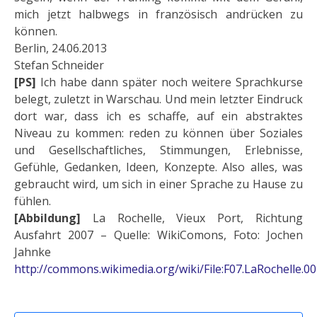
mich jetzt halbwegs in französisch andrücken zu
können.
Berlin, 24.06.2013
Stefan Schneider
[PS]
Ich habe dann später noch weitere Sprachkurse
belegt, zuletzt in Warschau. Und mein letzter Eindruck
dort war, dass ich es schaffe, auf ein abstraktes
Niveau zu kommen: reden zu können über Soziales
und Gesellschaftliches, Stimmungen, Erlebnisse,
Gefühle, Gedanken, Ideen, Konzepte. Also alles, was
gebraucht wird, um sich in einer Sprache zu Hause zu
fühlen.
[Abbildung]
La Rochelle, Vieux Port, Richtung
Ausfahrt 2007 – Quelle: WikiComons, Foto: Jochen
Jahnke
http://commons.wikimedia.org/wiki/File:F07.LaRochelle.0
Vorheriger Beitrag: Geheimnisvolles Reich der Mit
Nächster Beitrag: Die Flatrate fr
Zurück
Weiter