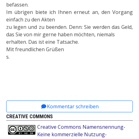
befassen.
Im übrigen biete ich Ihnen erneut an, den Vorgang
einfach zu den Akten
zu legen und zu beenden. Denn: Sie werden das Geld,
das Sie von mir gerne haben möchten, niemals
erhalten. Das ist eine Tatsache.
Mit freundlichen Grüßen
s.
Vorheriger Beitrag: 2012.06.11. - Bürger_in vs. Ar
Nächster Beitrag: 2012.05.18. - Bür
Zurück
Weiter
Kommentar schreiben
CREATIVE COMMONS
Creative Commons Namensnennung-
Keine kommerzielle Nutzung-