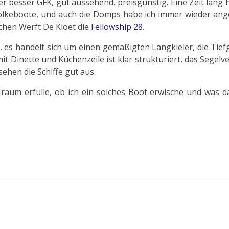
er besser GFK, gut aussehend, preisgünstig. Eine Zeit lang 
ie Folkeboote, und auch die Domps habe ich immer wieder an
schen Werft De Kloet die
Fellowship 28
.
, es handelt sich um einen gemäßigten Langkieler, die Tief
t Dinette und Küchenzeile ist klar strukturiert, das Segelv
ehen die Schiffe gut aus.
raum erfülle, ob ich ein solches Boot erwische und was d
heriger Beitrag: 2009 Sommertörn Stettiner Haff/ Achterwasser/ Us
Nächster Beitrag: Arbeitsplan Winter 2009_2010
Zurück
Weiter