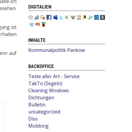
habe ich
DIGITALIEN
gesehen.
gang ist
erhalten
INHALTE
Kommunalpolitik Pankow
ann auf
BACKOFFICE
Texte aller Art - Service
TakTo (Segeln)
edom/ Greifswalder Bodden
Cleaning Windows
Dichtungen
Bulletin
uncategorized
Diss
Mobbing