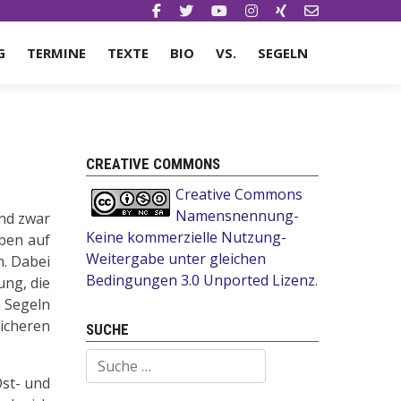
G
TERMINE
TEXTE
BIO
VS.
SEGELN
CREATIVE COMMONS
Creative Commons
Namensnennung-
ind zwar
Keine kommerzielle Nutzung-
aben auf
Weitergabe unter gleichen
n. Dabei
Bedingungen 3.0 Unported Lizenz
.
ung, die
m Segeln
sicheren
SUCHE
Suchen
Ost- und