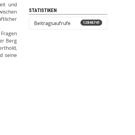
eit und
STATISTIKEN
zwischen
tlicher
Beitragsaufrufe
12846741
, Fragen
uer Berg
rthold,
d seine