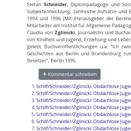
Stefan
Schneider
, Diplompädagoge und Sozia
Subjektentwicklung, zahlreiche Aufsätze und 
1994 und 1996 (Mit-)Herausgeber der Berline
Mitarbeiter am Institut für Allgemeine Pädagog
Claudia von
Zglinicki
, Journalistin und Bucha
von Kindheit und Jugend, Erziehung und Leben
gelebt. Buchveröffentlichungen u.a.: "Ich zw
Geschichten aus Berlin und Brandenburg zum 
Besetzer", Berlin 1995.
Kommentar schreiben
Schilf/Schneider/Zglinicki: Obdachlose Jugen
Schilf/Schneider/Zglinicki: Obdachlose Jugen
Schilf/Schneider/Zglinicki: Obdachlose Juge
Schilf/Schneider/Zglinicki: Obdachlose Jugend
Schilf/Schneider/Zglinicki: Obdachlose Juge
Schilf/Schneider/Zglinicki: Obdachlose Juge
Schilf/Schneider/Zglinicki: Obdachlose Juge