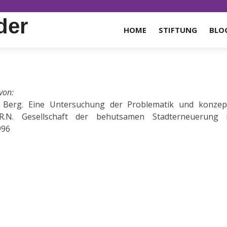
der
HOME
STIFTUNG
BLO
 von:
r Berg. Eine Untersuchung der Problematik und konzept
E.R.N. Gesellschaft der behutsamen Stadterneuerun
996