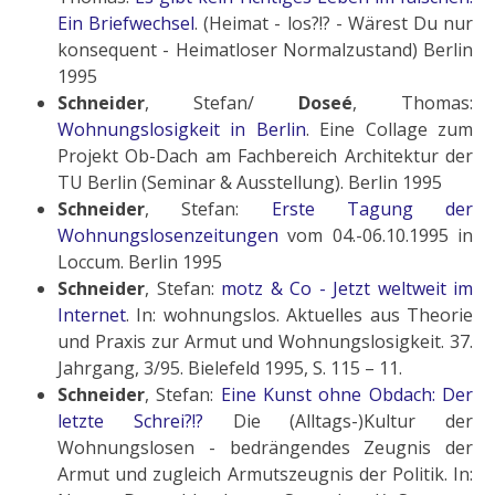
Ein Briefwechsel
. (Heimat - los?!? - Wärest Du nur
konsequent - Heimatloser Normalzustand) Berlin
1995
Schneider
, Stefan/
Doseé
, Thomas:
Wohnungslosigkeit in Berlin
. Eine Collage zum
Projekt Ob-Dach am Fachbereich Architektur der
TU Berlin (Seminar & Ausstellung). Berlin 1995
Schneider
, Stefan:
Erste Tagung der
Wohnungslosenzeitungen
vom 04.-06.10.1995 in
Loccum. Berlin 1995
Schneider
, Stefan:
motz & Co - Jetzt weltweit im
Internet
. In: wohnungslos. Aktuelles aus Theorie
und Praxis zur Armut und Wohnungslosigkeit. 37.
Jahrgang, 3/95. Bielefeld 1995, S. 115 – 11.
Schneider
, Stefan:
Eine Kunst ohne Obdach: Der
letzte Schrei?!?
Die (Alltags-)Kultur der
Wohnungslosen - bedrängendes Zeugnis der
Armut und zugleich Armutszeugnis der Politik. In: