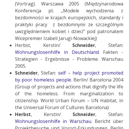
(Vortrag). Warszawa 2005 (Międzynarodowa
Konferencja pt. „Modele wychodzenia z
bezdomności w krajach europejskich, standardy i
praktyki pracy z bezdomnymi ze szczególnym
uwzględnieniem kobiet i dzieci” pod patronatem
Wicepremier Izabeli Jarugi-Nowackiej)
Herbst, Kerstin/
Schneider
, Stefan:
Wohnungslosenhilfe in Deutschland
. Fakten -
Strategien - Ergebnisse - Probleme. Warschau
2005.
Schneider
, Stefan:
self – help project promoted
by poor homeless people.
Berlin/ Barcelona 2004
(Group of projects and actions that dignify the life
of the homeless: From marginalization to
citizenship. World Urban Forum – UN Habitat, in
the Universal Forum of Cultures Barcelona)
Herbst
, Kerstin/
Schneider
, Stefan:
Wohnungslosenhilfe in Warschau.
Bericht über
Projektbesuche und Vorort-Erkundungen. Berlin