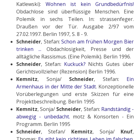
Katlewski):
Wohnen ist kein Grundbedürfnis!
Obdachlose sind überflüssige Menschen. Eine
Polemik in sechs Teilen. In: strassenfeger.
Draußen vor der Tür. Ausgabe 2/97 vom
27.02.1997. Berlin 1997, S. 8 - 9.
Schneider
, Stefan:
Schon am frühen Morgen Bier
trinken ...
Obdachlosigkeit, Presse und der
alltägliche Rassismus. (Eine Polemik). Berlin 1996.
Schneider
, Stefan:
Kuckuck?
Nichts Gutes über
Gerichtsvollzieher (Rezension) Berlin 1996.
Kemnitz
, Sonja/
Schneider
, Stefan:
Ein
Armenhaus in der Mitte der Stadt
. Konzeptionelle
Vorüberlegungen und erste Skizzen für eine
Projektbeschreibung. Berlin 1995
Kemnitz
, Sonja/
Schneider
, Stefan:
Randständig -
abwegig - unbedacht.
motz & Konsorten - Ein
Programm. Berlin 1995
Schneider
, Stefan/
Kemnitz
, Sonja/
Knuf
,
Thomas:
Es gibt kein richtiges Leben im falschen.