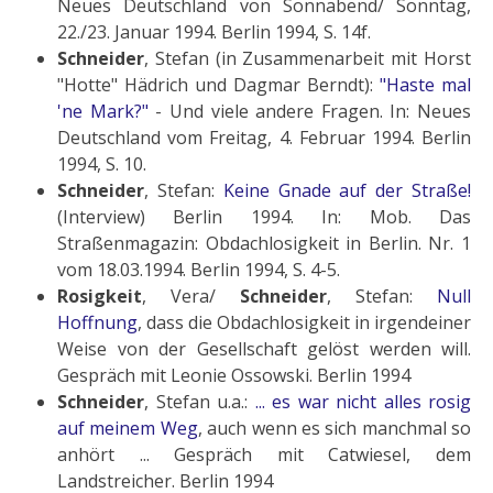
Neues Deutschland von Sonnabend/ Sonntag,
22./23. Januar 1994. Berlin 1994, S. 14f.
Schneider
, Stefan (in Zusammenarbeit mit Horst
"Hotte" Hädrich und Dagmar Berndt):
"Haste mal
'ne Mark?"
- Und viele andere Fragen. In: Neues
Deutschland vom Freitag, 4. Februar 1994. Berlin
1994, S. 10.
Schneider
, Stefan:
Keine Gnade auf der Straße!
(Interview) Berlin 1994. In: Mob. Das
Straßenmagazin: Obdachlosigkeit in Berlin. Nr. 1
vom 18.03.1994. Berlin 1994, S. 4-5.
Rosigkeit
, Vera/
Schneider
, Stefan:
Null
Hoffnung
, dass die Obdachlosigkeit in irgendeiner
Weise von der Gesellschaft gelöst werden will.
Gespräch mit Leonie Ossowski. Berlin 1994
Schneider
, Stefan u.a.:
... es war nicht alles rosig
auf meinem Weg
, auch wenn es sich manchmal so
anhört ... Gespräch mit Catwiesel, dem
Landstreicher. Berlin 1994