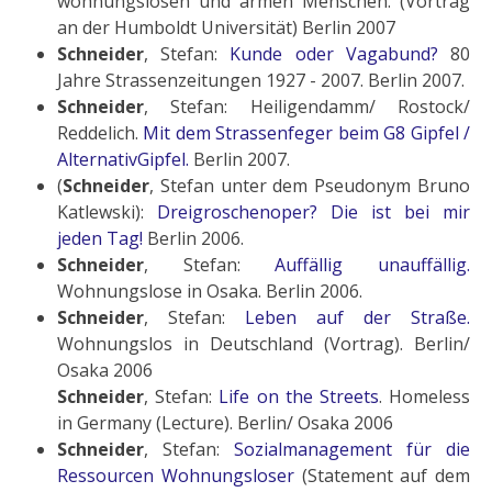
wohnungslosen und armen Menschen. (Vortrag
an der Humboldt Universität) Berlin 2007
Schneider
, Stefan:
Kunde oder Vagabund?
80
Jahre Strassenzeitungen 1927 - 2007. Berlin 2007.
Schneider
, Stefan: Heiligendamm/ Rostock/
Reddelich.
Mit dem Strassenfeger beim G8 Gipfel /
AlternativGipfel.
Berlin 2007.
(
Schneider
, Stefan unter dem Pseudonym Bruno
Katlewski):
Dreigroschenoper? Die ist bei mir
jeden Tag!
Berlin 2006.
Schneider
, Stefan:
Auffällig unauffällig.
Wohnungslose in Osaka. Berlin 2006.
Schneider
, Stefan:
Leben auf der Straße.
Wohnungslos in Deutschland (Vortrag). Berlin/
Osaka 2006
Schneider
, Stefan:
Life on the Streets
. Homeless
in Germany (Lecture). Berlin/ Osaka 2006
Schneider
, Stefan:
Sozialmanagement für die
Ressourcen Wohnungsloser
(Statement auf dem