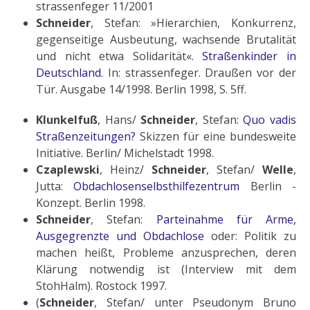
strassenfeger 11/2001
Schneider
, Stefan: »Hierarchien, Konkurrenz,
gegenseitige Ausbeutung, wachsende Brutalität
und nicht etwa Solidarität«.
Straßenkinder in
Deutschland
. In: strassenfeger. Draußen vor der
Tür. Ausgabe 14/1998. Berlin 1998, S. 5ff.
Klunkelfuß
, Hans/
Schneider
, Stefan:
Quo vadis
Straßenzeitungen?
Skizzen für eine bundesweite
Initiative. Berlin/ Michelstadt 1998.
Czaplewski
, Heinz/
Schneider
, Stefan/
Welle
,
Jutta:
Obdachlosenselbsthilfezentrum
Berlin -
Konzept. Berlin 1998.
Schneider
, Stefan:
Parteinahme für Arme,
Ausgegrenzte und Obdachlose
oder: Politik zu
machen heißt, Probleme anzusprechen, deren
Klärung notwendig ist (Interview mit dem
StohHalm). Rostock 1997.
(
Schneider
, Stefan/ unter Pseudonym Bruno