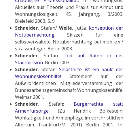
Chaotische Professionalität.
In: wohnungslos.
Aktuelles aus Theorie und Praxis zur Armut und
Wohnungslosigkeit. 45. Jahrgang, 3/2003.
Bielefeld 2003, S. 9.
Schneider
, Stefan/
Welle
, Jutta:
Konzeption der
Notübernachtung.
Skizzen für eine
selbstverwaltete Notübernachtung bei mob e.V./
strassenfeger. Berlin 2003.
Schneider
, Stefan:
Tod auf Raten in der
Stadtmission
. Berlin 2003
Schneider
, Stefan:
Selbsthilfe ist ein Säule der
Wohnungslosenhilfe!
Statement auf der
Außerordentlichen Mitgliederversammlung der
Bundesarbeitsgemeinschaft Wohnungslosenhilfe.
Weimar 2001.
Schneider
, Stefan:
Bürgerrechte statt
Armenfürsorge.
(Zu Hendrik Bolkestein:
Wohltätigkeit und Armenpflege im vorchristlichen
Altertum. Frankfurt/M. 2001) Berlin 2001. In: