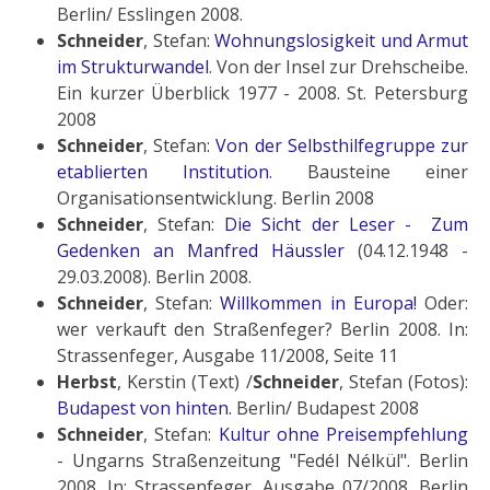
Berlin/ Esslingen 2008.
Schneider
, Stefan:
Wohnungslosigkeit und Armut
im Strukturwandel
. Von der Insel zur Drehscheibe.
Ein kurzer Überblick 1977 - 2008. St. Petersburg
2008
Schneider
, Stefan:
Von der Selbsthilfegruppe zur
etablierten Institution
.
Bausteine einer
Organisationsentwicklung.
Berlin 2008
Schneider
, Stefan:
Die Sicht der Leser - Zum
Gedenken an Manfred Häussler
(04.12.1948 -
29.03.2008). Berlin 2008.
Schneider
, Stefan:
Willkommen in Europa!
Oder:
wer verkauft den Straßenfeger? Berlin 2008. In:
Strassenfeger, Ausgabe 11/2008, Seite 11
Herbst
, Kerstin (Text) /
Schneider
, Stefan (Fotos):
Budapest von hinten.
Berlin/ Budapest 2008
Schneider
, Stefan:
Kultur ohne Preisempfehlung
- Ungarns Straßenzeitung "Fedél Nélkül". Berlin
2008. In: Strassenfeger, Ausgabe 07/2008. Berlin